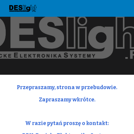
Skip to main content
Skip to navigation
Przepraszamy, strona w przebudowie.
Zapraszamy wkr
ó
tce.
W razie pyta
ń
 prosz
ę
 o kontakt: