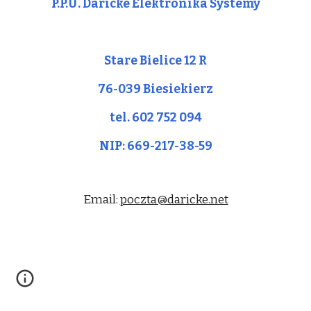
P.P.U. Daricke Elektronika Systemy
Stare Bielice 12 R
76-039 Biesiekierz
tel. 602 752 094
NIP: 669-217-38-59
Email: 
poczta@daricke.net